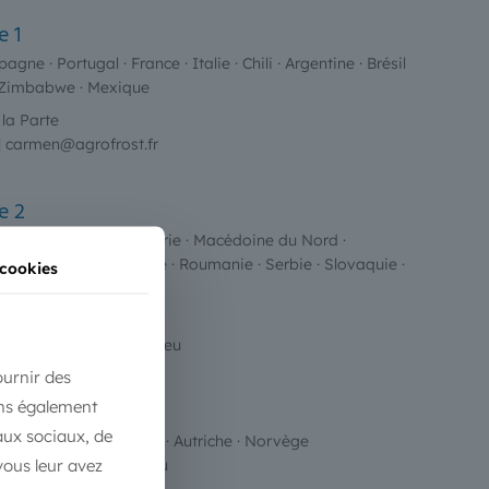
e 1
ne · Portugal · France · Italie · Chili · Argentine · Brésil
· Zimbabwe · Mexique
la Parte
 | carmen@agrofrost.fr
e 2
· Croatie · Grèce · Hongrie · Macédoine du Nord ·
e · République Tchèque · Roumanie · Serbie · Slovaquie ·
cookies
 · Canada · États-Unis
va
| alexandra@agrofrost.eu
ournir des
ons également
e 3
aux sociaux, de
ue · Pays-Bas · Suisse · Autriche · Norvège
vous leur avez
 agrofrost@agrofrost.eu