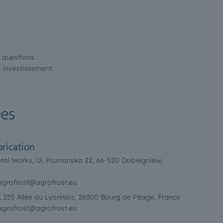
 questions :
 investissement.
es
brication
tal Works, Ul. Poznanska 22, 66-520 Dobiegniew,
 agrofrost@agrofrost.eu
t, 255 Allée du Lyonnais, 26300 Bourg de Péage, France
 agrofrost@agrofrost.eu