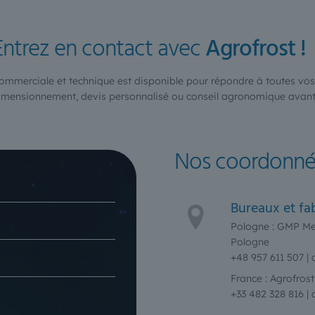
Entrez en contact avec
Agrofrost !
ommerciale et technique est disponible pour répondre à toutes vos
dimensionnement, devis personnalisé ou conseil agronomique avant
Nos coordonné
Bureaux et fa
Pologne : GMP Me
Pologne
+48 957 611 507 |
France : Agrofros
+33 482 328 816 |