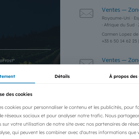
Ventes — Zon
Royaume-Uni · Espag
· Afrique du Sud 
Carmen Lopez de 
+33 6 50 14 62 25
Ventes — Zon
oFrost*
Bosnie · Bulgarie 
Moldavie · Pologn
tement
Détails
À propos des
Slovénie · Ukraine
de votre demande.
Alexandra Spaso
ise des cookies
rost s'engage à ne pas
+359 89 6225299 
en dehors de la mission en
es cookies pour personnaliser le contenu et les publicités, pour f
GPD.
de réseaux sociaux et pour analyser notre trafic. Nous partage
Ventes — Zon
 sur votre utilisation de notre site avec nos partenaires de rése
Allemagne · Belgiq
nalyse, qui peuvent les combiner avec d'autres informations que 
+48 957 611 507 |