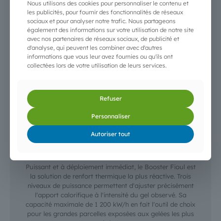
Nous utilisons des cookies pour personnaliser le contenu et
Largeur : 214 cm - Hauteur : 351,8 cm - 7 trémies (7 x
les publicités, pour fournir des fonctionnalités de réseaux
120 kg)
sociaux et pour analyser notre trafic. Nous partageons
également des informations sur votre utilisation de notre site
Apport recommandé : 150 kW par hectare. La
avec nos partenaires de réseaux sociaux, de publicité et
consommation varie selon la qualité, le taux d'humidité et
d'analyse, qui peuvent les combiner avec d'autres
les conditions de manipulation des granulés.
informations que vous leur avez fournies ou qu'ils ont
collectées lors de votre utilisation de leurs services.
Télécharger la brochure
Refuser
Personnaliser
Autoriser tout
Brûleur Booster Fioul
Puissant et à déploiement immédiat, le Booster Fioul est
la solution de renfort thermique la plus réactive. Trois
niveaux de puissance permettent d'ajuster précisément
l'apport calorifique à l'intensité du gel observé. Sa
capacité maximale de 1 200 kW/h en fait l'outil de choix
pour les grandes parcelles exposées aux gelées les plus