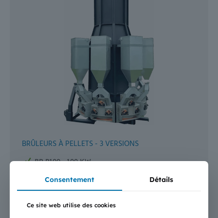
BRÛLEURS À PELLETS - 3 VERSIONS
BR-P100 - 100 KW
Largeur : 139,5 cm - Hauteur : 298,8 cm - 1trémie
Consentement
Détails
BR-P350 - 300 KW
Largeur : 216 cm - Hauteur : 351,8 cm - 4 trémies (4 x
120 kg)
Ce site web utilise des cookies
BR-P650 - 600 KW