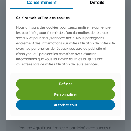
Consentement
Détails
oléicoles, fruits & légumes et cultures spécialisées —
du 3 au 5
[…]
Ce site web utilise des cookies
Nous utilisons des cookies pour personnaliser le contenu et
les publicités, pour fournir des fonctionnalités de réseaux
sociaux et pour analyser notre trafic. Nous partageons
également des informations sur votre utilisation de notre site
avec nos partenaires de réseaux sociaux, de publicité et
d'analyse, qui peuvent les combiner avec d'autres
informations que vous leur avez fournies ou qu'ils ont
collectées lors de votre utilisation de leurs services.
Refuser
Personnaliser
3 octobre 2025
Autoriser tout
AgroFrost au Salon Tech&Bio 2025 — Bourg-
lès-Valence
L’équipe AgroFrost France a participé avec succès à