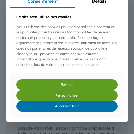
Consentement
Détails
oléicoles, fruits & légumes et cultures spécialisées —
du 3 au 5
[…]
Ce site web utilise des cookies
Nous utilisons des cookies pour personnaliser le contenu et
les publicités, pour fournir des fonctionnalités de réseaux
sociaux et pour analyser notre trafic. Nous partageons
également des informations sur votre utilisation de notre site
avec nos partenaires de réseaux sociaux, de publicité et
d'analyse, qui peuvent les combiner avec d'autres
informations que vous leur avez fournies ou qu'ils ont
collectées lors de votre utilisation de leurs services.
Refuser
Personnaliser
3 octobre 2025
Autoriser tout
AgroFrost au Salon Tech&Bio 2025 — Bourg-
lès-Valence
L’équipe AgroFrost France a participé avec succès à
l’édition 2025 du Salon Tech&Bio, les 1er et 2 octobre