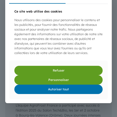
Ce site web utilise des cookies
Nous utilisons des cookies pour personnaliser le contenu et
les publicités, pour fournir des fonctionnalités de réseaux
sociaux et pour analyser notre trafic. Nous partageons
également des informations sur votre utilisation de notre site
avec nos partenaires de réseaux sociaux, de publicité et
d'analyse, qui peuvent les combiner avec d'autres
informations que vous leur avez fournies ou qu'ils ont
collectées lors de votre utilisation de leurs services.
Refuser
Personnaliser
3 octobre 2025
Autoriser tout
AgroFrost au Salon Tech&Bio 2025 — Bourg-
lès-Valence
L’équipe AgroFrost France a participé avec succès à
l’édition 2025 du Salon Tech&Bio, les 1er et 2 octobre
à Bourg-lès-Valence (Drôme). Deux journées intenses