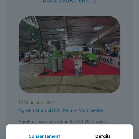
Nos autres évènements
10 octobre 2025
AgroFrost au SITEVI 2025 — Montpellier
AgroFrost sera présent au SITEVI 2025, salon
phygital de référence pour les filières viti-vinicoles,
oléicoles, fruits & légumes et cultures spécialisées —
Consentement
Détails
du 3 au 5
[…]