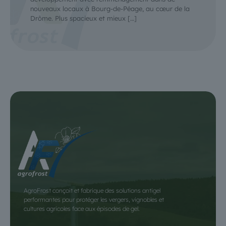
nouveaux locaux à Bourg-de-Péage, au cœur de la
Drôme. Plus spacieux et mieux
[…]
AgroFrost conçoit et fabrique des solutions antigel
performantes pour protéger les vergers, vignobles et
cultures agricoles face aux épisodes de gel.